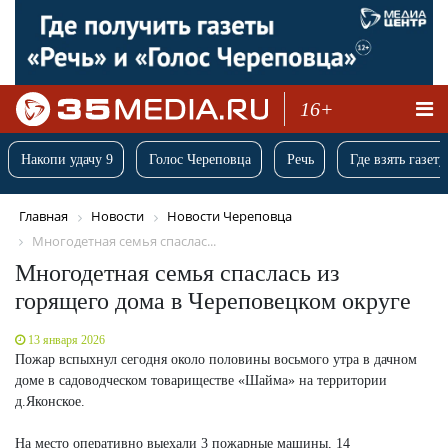
16+
Накопи удачу 9
Голос Череповца
Речь
Где взять газету
Главная
Новости
Новости Череповца
Многодетная семья спаслас...
Многодетная семья спаслась из
горящего дома в Череповецком округе
13 января 2026
Пожар вспыхнул сегодня около половины восьмого утра в дачном
доме в садоводческом товариществе «Шайма» на территории
д.Яконское.
На место оперативно выехали 3 пожарные машины, 14